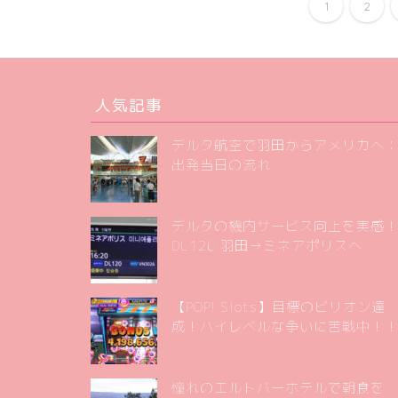
1
2
人気記事
デルタ航空で羽田からアメリカへ
出発当日の流れ
デルタの機内サービス向上を実感
DL120 羽田→ミネアポリスへ
【POP! Slots】目標のビリオン達
成！ハイレベルな争いに苦戦中！
憧れのエルトバーホテルで朝食を