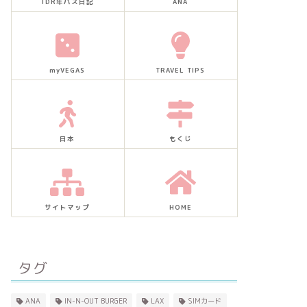
TDR年パス日記
ANA
myVEGAS
TRAVEL TIPS
日本
もくじ
サイトマップ
HOME
タグ
ANA
IN-N-OUT BURGER
LAX
SIMカード