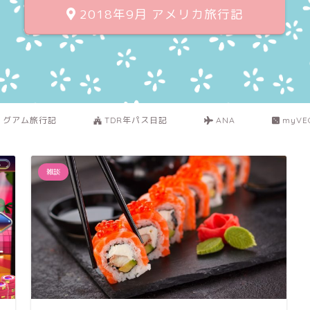
2018年9月 アメリカ旅行記
グアム旅行記
TDR年パス日記
ANA
myVE
雑談