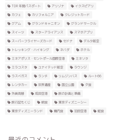
TDR 年間パスポート
アリゾナ
イクスピアリ
カフェ
カリフォルニア
クレジットカード
グアム
グランドキャニオン
グランドサークル
スイーツ
スターアライアンス
スマホアプリ
スーパーフライヤーズカード
セドナ
デルタ航空
トレッキング・ハイキング
ネバダ
ホテル
ミネアポリス・セントポール国際空港
ミネソタ
ミラコスタ
ユナイテッド航空
ラウンジ
ラスベガス
ランチ
リムジンバス
ルート66
レンタカー
世界遺産
国立公園
夕食
外貨両替
成田空港
旅の計画と準備
旅行記もくじ
朝食
東京ディズニーシー
東京ディズニーランド
機内食
羽田空港
軽食
最近のコメント