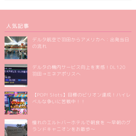
人気記事
デルタ航空で羽田からアメリカへ：出発当日
の流れ
デルタの機内サービス向上を実感！DL120
羽田→ミネアポリスへ
【POP! Slots】目標のビリオン達成！ハイレ
ベルな争いに苦戦中！！
憧れのエルトバーホテルで朝食を 〜早朝のグ
ランドキャニオンをお散歩〜