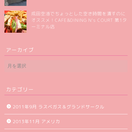
成田空港でちょっとした空き時間を潰すのに
オススメ！CAFE&DINING N’s COURT 第1タ
ーミナル店
アーカイブ
ア
ー
カ
イ
ブ
カテゴリー
2011年9月 ラスベガス＆グランドサークル
2013年11月 アメリカ