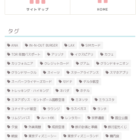
サイトマップ
HOME
タグ
ANA
IN-N-OUT BURGER
LAX
SIMカード
TDR 年間パスポート
アリゾナ
イクスピアリ
カフェ
カリフォルニア
クレジットカード
グアム
グランドキャニオン
グランドサークル
スイーツ
スターアライアンス
スマホアプリ
スーパーフライヤーズカード
セドナ
デルタ航空
トレッキング・ハイキング
ネバダ
ホテル
ミネアポリス・セントポール国際空港
ミネソタ
ミラコスタ
ユナイテッド航空
ラウンジ
ラスベガス
ランチ
リムジンバス
ルート66
レンタカー
世界遺産
国立公園
夕食
外貨両替
成田空港
旅の計画と準備
旅行記もくじ
朝食
東京ディズニーシー
東京ディズニーランド
機内食