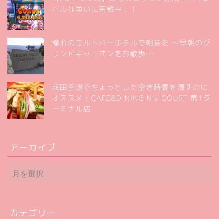
ベルな争いに苦戦中！！
憧れのエルトバーホテルで朝食を 〜早朝のグ
ランドキャニオンをお散歩〜
成田空港でちょっとした空き時間を潰すのに
オススメ！CAFE&DINING N’s COURT 第1タ
ーミナル店
アーカイブ
ア
ー
カ
イ
ブ
カテゴリー