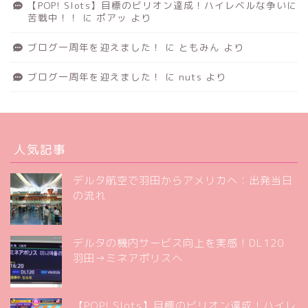
【POP! Slots】目標のビリオン達成！ハイレベルな争いに
苦戦中！！
に
ポアッ
より
ブログ一周年を迎えました！
に
ともみん
より
ブログ一周年を迎えました！
に
nuts
より
人気記事
デルタ航空で羽田からアメリカへ：出発当日
の流れ
デルタの機内サービス向上を実感！DL120
羽田→ミネアポリスへ
【POP! Slots】目標のビリオン達成！ハイレ