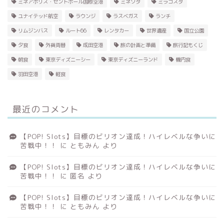
ミネアポリス・セントポール国際空港
ミネソタ
ミラコスタ
ユナイテッド航空
ラウンジ
ラスベガス
ランチ
リムジンバス
ルート66
レンタカー
世界遺産
国立公園
夕食
外貨両替
成田空港
旅の計画と準備
旅行記もくじ
朝食
東京ディズニーシー
東京ディズニーランド
機内食
羽田空港
軽食
最近のコメント
【POP! Slots】目標のビリオン達成！ハイレベルな争いに
苦戦中！！
に
ともみん
より
【POP! Slots】目標のビリオン達成！ハイレベルな争いに
苦戦中！！
に
匿名
より
【POP! Slots】目標のビリオン達成！ハイレベルな争いに
苦戦中！！
に
ともみん
より