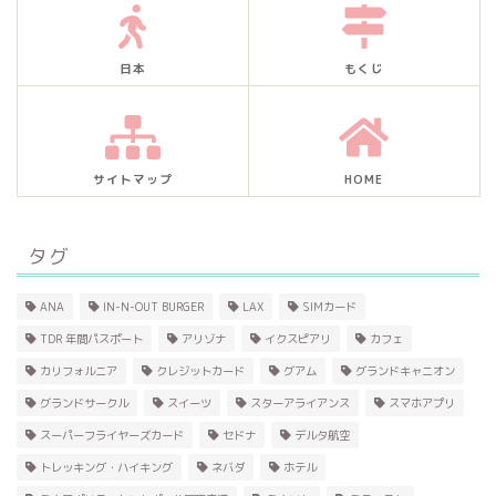
日本
もくじ
サイトマップ
HOME
タグ
ANA
IN-N-OUT BURGER
LAX
SIMカード
TDR 年間パスポート
アリゾナ
イクスピアリ
カフェ
カリフォルニア
クレジットカード
グアム
グランドキャニオン
グランドサークル
スイーツ
スターアライアンス
スマホアプリ
スーパーフライヤーズカード
セドナ
デルタ航空
トレッキング・ハイキング
ネバダ
ホテル