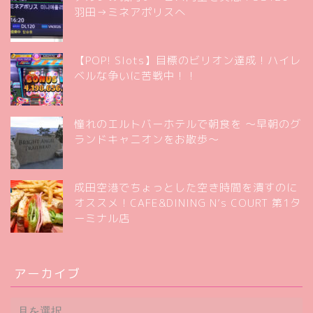
羽田→ミネアポリスへ
【POP! Slots】目標のビリオン達成！ハイレ
ベルな争いに苦戦中！！
憧れのエルトバーホテルで朝食を 〜早朝のグ
ランドキャニオンをお散歩〜
成田空港でちょっとした空き時間を潰すのに
オススメ！CAFE&DINING N’s COURT 第1タ
ーミナル店
アーカイブ
ア