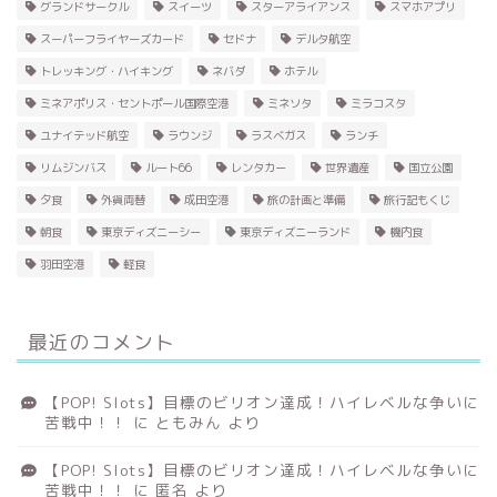
グランドサークル
スイーツ
スターアライアンス
スマホアプリ
スーパーフライヤーズカード
セドナ
デルタ航空
トレッキング・ハイキング
ネバダ
ホテル
ミネアポリス・セントポール国際空港
ミネソタ
ミラコスタ
ユナイテッド航空
ラウンジ
ラスベガス
ランチ
リムジンバス
ルート66
レンタカー
世界遺産
国立公園
夕食
外貨両替
成田空港
旅の計画と準備
旅行記もくじ
朝食
東京ディズニーシー
東京ディズニーランド
機内食
羽田空港
軽食
最近のコメント
【POP! Slots】目標のビリオン達成！ハイレベルな争いに
苦戦中！！
に
ともみん
より
【POP! Slots】目標のビリオン達成！ハイレベルな争いに
苦戦中！！
に
匿名
より